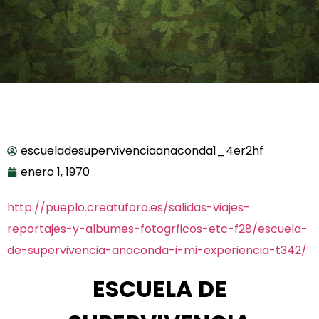
escueladesupervivenciaanaconda1_4er2hf
enero 1, 1970
http://pueplo.creatuforo.es/salidas-viajes-
reportajes-y-albumes-fotogrficos-etc-f28/escuela-
de-supervivencia-anaconda-i-mi-experiencia-t342/
ESCUELA DE