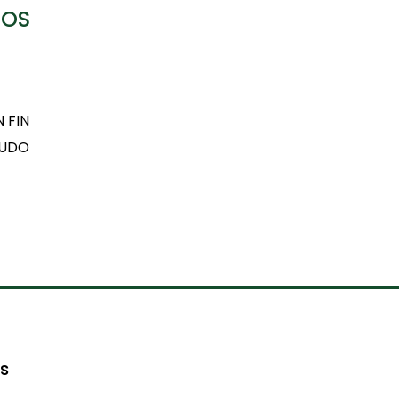
DOS
 FIN
LUDO
es